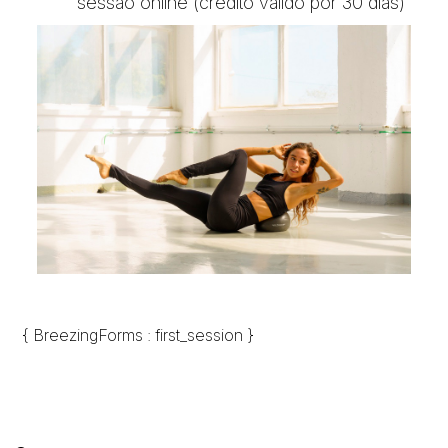
sessão online (crédito válido por 30 dias)
{ BreezingForms : first_session }