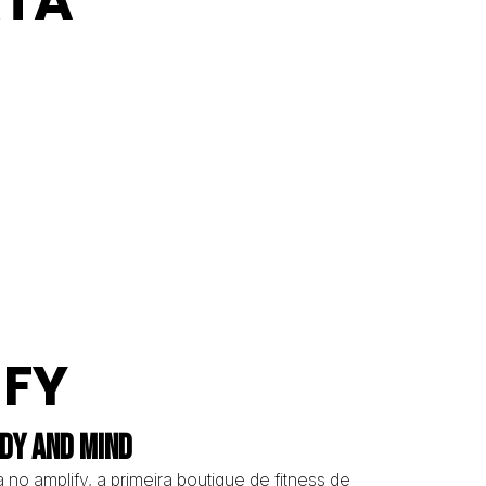
RTA
IFY
DY AND MIND
 no amplify, a primeira boutique de fitness de