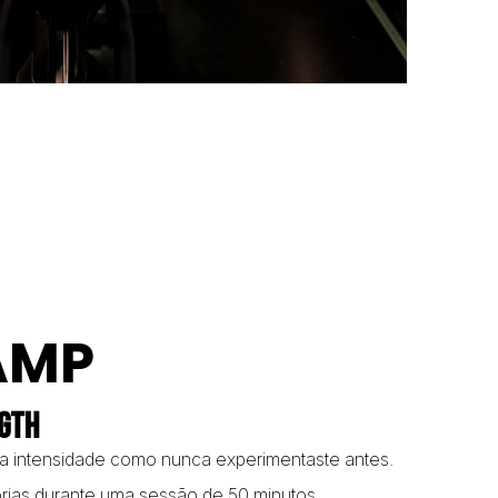
AMP
NGTH
lta intensidade como nunca experimentaste antes.
rias durante uma sessão de 50 minutos.