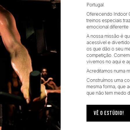
Portugal.
Oferecendo Indoor C
treinos especiais tr
emocional diferente 
A nossa missão é que
acessível e diverti
os que dão o seu me
competição. Corremo
vivemos no aqui e a
Acreditamos numa me
Construímos uma c
mesma forma, que ac
que não tem medo de
VÊ O ESTÚDIO!