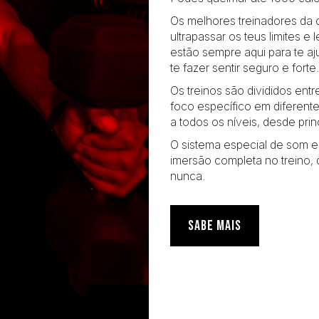
Os melhores treinadores da c
ultrapassar os teus limites e 
estão sempre aqui para te aj
te fazer sentir seguro e forte.
Os treinos são divididos entr
foco específico em diferente
a todos os níveis, desde prin
O sistema especial de som e 
imersão completa no treino,
nunca.
SABE MAIS