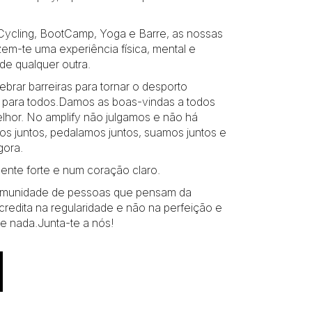
ycling, BootCamp, Yoga e Barre, as nossas
azem-te uma experiência física, mental e
de qualquer outra.
brar barreiras para tornar o desporto
do para todos.Damos as boas-vindas a todos
lhor. No amplify não julgamos e não há
s juntos, pedalamos juntos, suamos juntos e
gora.
nte forte e num coração claro.
omunidade de pessoas que pensam da
redita na regularidade e não na perfeição e
 nada.Junta-te a nós!