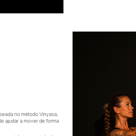
aseada no método Vinyasa,
te ajudar a mover de forma