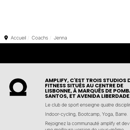
Accueil
Coachs
Jenna
AMPLIFY, C'EST TROIS STUDIOS 
FITNESS SITUÉS AU CENTRE DE
LISBONNE, À MARQUÊS DE POMB
SANTOS, ET AVENIDA LIBERDADE
Le club de sport enseigne quatre discipli
Indoor-cycling
,
Bootcamp
,
Yoga
,
Barre
.
Rejoignez la communauté amplify et de
une meilleure version de vous-même.