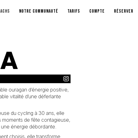
OACHS
NOTRE COMMUNAUTÉ
TARIFS
COMPTE
RÉSERVER
NA
able ouragan d’énergie positive,
le vitalité d’une déferlante
se du cycling à 30 ans, elle
es moments de fête contagieuse,
à une énergie débordante.
nt choisis, elle transforme