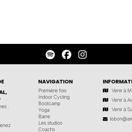
DE
NAVIGATION
INFORMAT
Première fois
Venir à 
AL,
.
Indoor Cycling
Venir à A
Bootcamp
nes :
Venir à S
Yoga
Barre
lisbon@am
Les studios
venez
Coachs