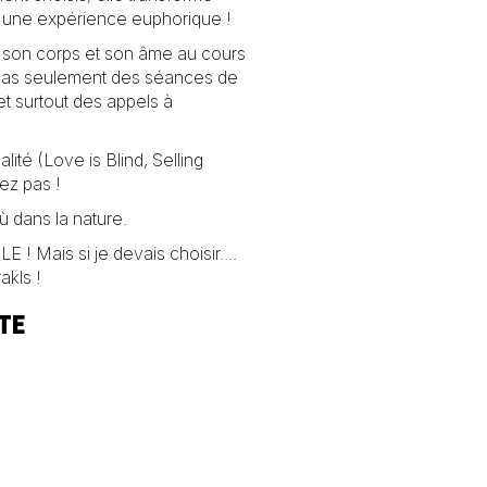
une expérience euphorique !
 son corps et son âme au cours
 pas seulement des séances de
et surtout des appels à
alité (Love is Blind, Selling
ez pas !
ù dans la nature.
 ! Mais si je devais choisir....
akls !
TE