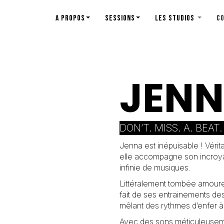
A PROPOS
SESSIONS
LES STUDIOS
C
JEN
DON’T. MISS. A. BEAT.
Jenna est inépuisable ! Vérit
elle accompagne son incroyab
infinie de musiques.
Littéralement tombée amoureu
fait de ses entrainements d
mêlant des rythmes d’enfer 
Avec des sons méticuleuseme