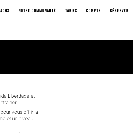
OACHS
NOTRE COMMUNAUTÉ
TARIFS
COMPTE
RÉSERVER
ida Liberdade
et
ntraîner.
our vous offrir la
me et un niveau