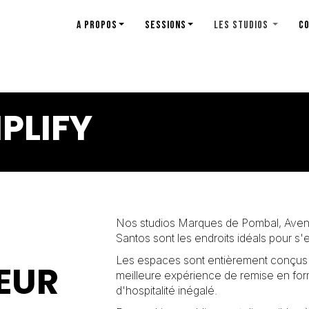
A PROPOS
SESSIONS
LES STUDIOS
C
PLIFY
Nos studios
Marques de Pombal
,
Aven
Santos
sont les endroits idéals pour s'e
Les espaces sont entièrement conçus p
ŒUR
meilleure expérience de remise en for
d'hospitalité inégalé.