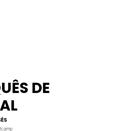
UÊS DE
AL
SÉS
tcamp