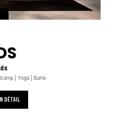
OS
SÉS
tcamp
|
Yoga
|
Barre
EN DÉTAIL