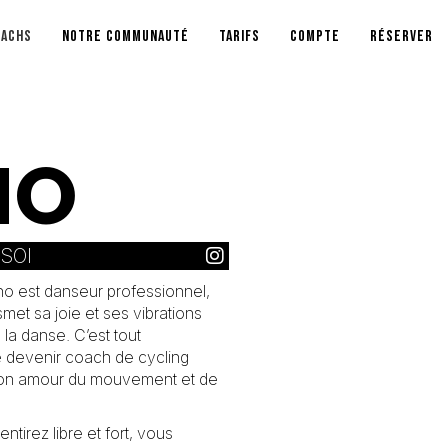
OACHS
NOTRE COMMUNAUTÉ
TARIFS
COMPTE
RÉSERVER
NO
SOI
no est danseur professionnel,
smet sa joie et ses vibrations
 la danse. C’est tout
de devenir coach de cycling
 son amour du mouvement et de
tirez libre et fort, vous