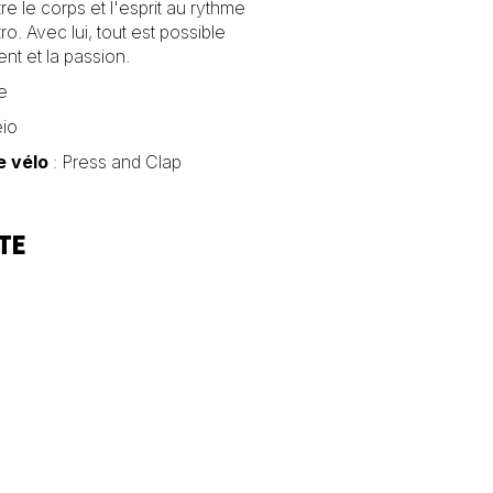
e le corps et l'esprit au rythme
tro. Avec lui, tout est possible
nt et la passion.
e
eio
e vélo
: Press and Clap
TE