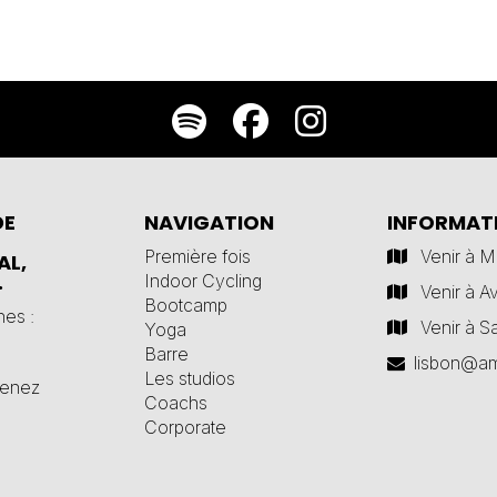
DE
NAVIGATION
INFORMAT
Première fois
Venir à 
AL,
.
Indoor Cycling
Venir à A
Bootcamp
nes :
Venir à S
Yoga
Barre
lisbon@am
Les studios
venez
Coachs
Corporate